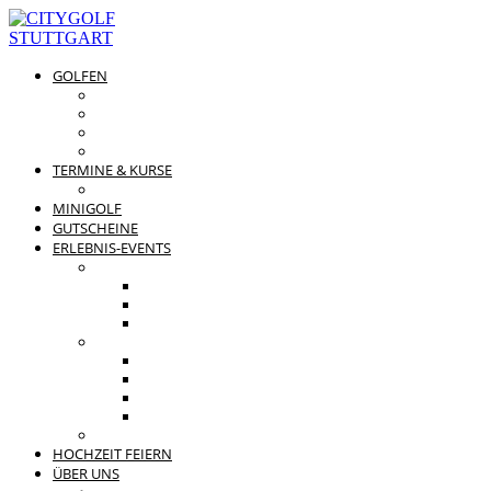
GOLFEN
DRIVING RANGE & CO
PREISÜBERSICHT
MITGLIEDSCHAFTEN
GOLFPARTNER
TERMINE & KURSE
GOLFKURSE
MINIGOLF
GUTSCHEINE
ERLEBNIS-EVENTS
PRIVATE FEIERN
FAMILIENFEST
JUNGGESELLENABSCHIED
KINDERGEBURTSTAG
BUSINESS EVENTS
TEAMEVENT
TAGUNG
SOMMERFEST
WEIHNACHTSFEIER
BEWERTUNGEN
HOCHZEIT FEIERN
ÜBER UNS