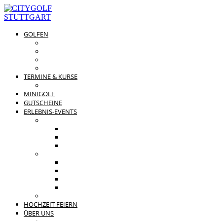
GOLFEN
DRIVING RANGE & CO
PREISÜBERSICHT
MITGLIEDSCHAFTEN
GOLFPARTNER
TERMINE & KURSE
GOLFKURSE
MINIGOLF
GUTSCHEINE
ERLEBNIS-EVENTS
PRIVATE FEIERN
FAMILIENFEST
JUNGGESELLENABSCHIED
KINDERGEBURTSTAG
BUSINESS EVENTS
TEAMEVENT
TAGUNG
SOMMERFEST
WEIHNACHTSFEIER
BEWERTUNGEN
HOCHZEIT FEIERN
ÜBER UNS