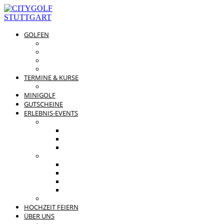
GOLFEN
DRIVING RANGE & CO
PREISÜBERSICHT
MITGLIEDSCHAFTEN
GOLFPARTNER
TERMINE & KURSE
GOLFKURSE
MINIGOLF
GUTSCHEINE
ERLEBNIS-EVENTS
PRIVATE FEIERN
FAMILIENFEST
JUNGGESELLENABSCHIED
KINDERGEBURTSTAG
BUSINESS EVENTS
TEAMEVENT
TAGUNG
SOMMERFEST
WEIHNACHTSFEIER
BEWERTUNGEN
HOCHZEIT FEIERN
ÜBER UNS