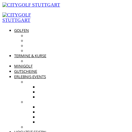
GOLFEN
DRIVING RANGE & CO
PREISÜBERSICHT
MITGLIEDSCHAFTEN
GOLFPARTNER
TERMINE & KURSE
GOLFKURSE
MINIGOLF
GUTSCHEINE
ERLEBNIS-EVENTS
PRIVATE FEIERN
FAMILIENFEST
JUNGGESELLENABSCHIED
KINDERGEBURTSTAG
BUSINESS EVENTS
TEAMEVENT
TAGUNG
SOMMERFEST
WEIHNACHTSFEIER
BEWERTUNGEN