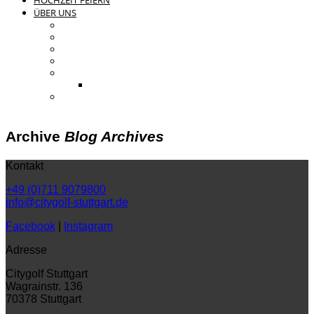
HOCHZEIT FEIERN
ÜBER UNS
KONTAKT UND ANFAHRT
BLOG
PRESSE & CHARITY
JOBS
KOOPERATIONEN
PARTNER WERDEN
FAQ
Archive
Blog Archives
Kontakt
+49 (0)711 9079800
info@citygolf-stuttgart.de
Facebook
|
Instagram
Adresse
Citygolf Stuttgart
Wagrainstr. 136
70378 Stuttgart