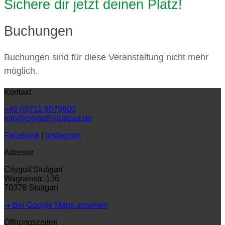
Sichere dir jetzt deinen Platz!
Buchungen
Buchungen sind für diese Veranstaltung nicht mehr
möglich.
Kontakt
+49 (0)711 9079800
info@citygolf-stuttgart.de
Facebook
|
Instagram
Adresse
Citygolf Stuttgart
Wagrainstr. 136
70378 Stuttgart
➜ Bei Google Maps ansehen
Öffnungszeiten