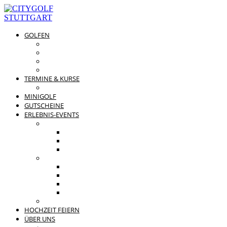
GOLFEN
DRIVING RANGE & CO
PREISÜBERSICHT
MITGLIEDSCHAFTEN
GOLFPARTNER
TERMINE & KURSE
GOLFKURSE
MINIGOLF
GUTSCHEINE
ERLEBNIS-EVENTS
PRIVATE FEIERN
FAMILIENFEST
JUNGGESELLENABSCHIED
KINDERGEBURTSTAG
BUSINESS EVENTS
TEAMEVENT
TAGUNG
SOMMERFEST
WEIHNACHTSFEIER
BEWERTUNGEN
HOCHZEIT FEIERN
ÜBER UNS