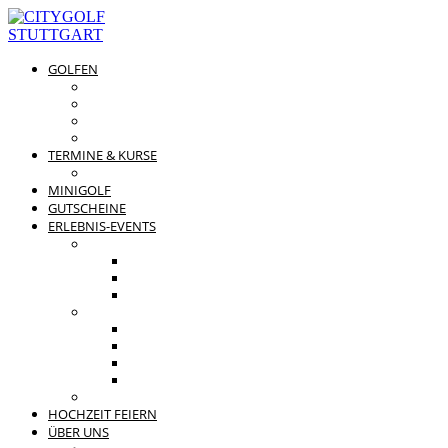
GOLFEN
DRIVING RANGE & CO
PREISÜBERSICHT
MITGLIEDSCHAFTEN
GOLFPARTNER
TERMINE & KURSE
GOLFKURSE
MINIGOLF
GUTSCHEINE
ERLEBNIS-EVENTS
PRIVATE FEIERN
FAMILIENFEST
JUNGGESELLENABSCHIED
KINDERGEBURTSTAG
BUSINESS EVENTS
TEAMEVENT
TAGUNG
SOMMERFEST
WEIHNACHTSFEIER
BEWERTUNGEN
HOCHZEIT FEIERN
ÜBER UNS