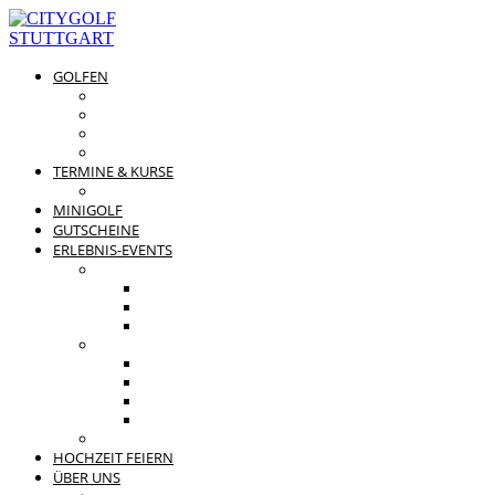
GOLFEN
DRIVING RANGE & CO
PREISÜBERSICHT
MITGLIEDSCHAFTEN
GOLFPARTNER
TERMINE & KURSE
GOLFKURSE
MINIGOLF
GUTSCHEINE
ERLEBNIS-EVENTS
PRIVATE FEIERN
FAMILIENFEST
JUNGGESELLENABSCHIED
KINDERGEBURTSTAG
BUSINESS EVENTS
TEAMEVENT
TAGUNG
SOMMERFEST
WEIHNACHTSFEIER
BEWERTUNGEN
HOCHZEIT FEIERN
ÜBER UNS