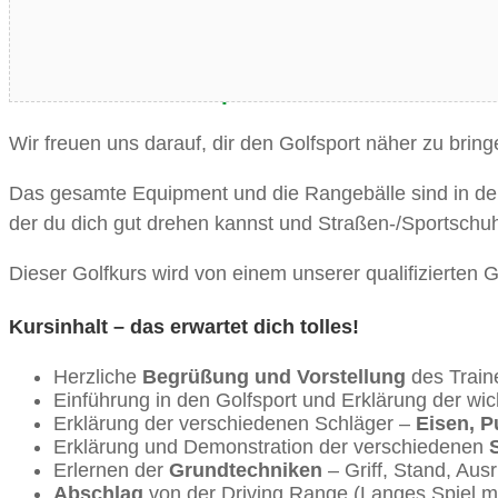
Entdecke wieviel Spaß Golfen macht!
Wir freuen uns darauf, dir den Golfsport näher zu brin
Das gesamte Equipment und die Rangebälle sind in der
der du dich gut drehen kannst und Straßen-/Sportschuh
Dieser Golfkurs wird von einem unserer qualifizierten Go
Kursinhalt – das erwartet dich tolles!
Herzliche
Begrüßung und Vorstellung
des Traine
Einführung in den Golfsport und Erklärung der wic
Erklärung der verschiedenen Schläger –
Eisen, P
Erklärung und Demonstration der verschiedenen
Erlernen der
Grundtechniken
– Griff, Stand, Aus
Abschlag
von der Driving Range (Langes Spiel mi