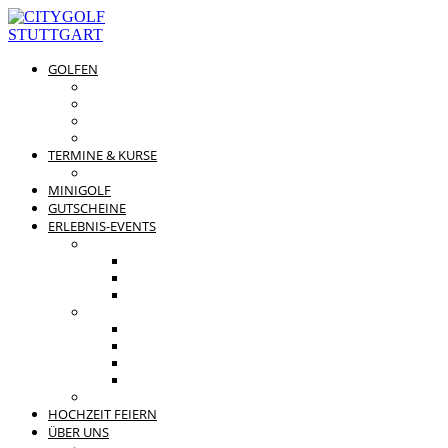
GOLFEN
DRIVING RANGE & CO
PREISÜBERSICHT
MITGLIEDSCHAFTEN
GOLFPARTNER
TERMINE & KURSE
GOLFKURSE
MINIGOLF
GUTSCHEINE
ERLEBNIS-EVENTS
PRIVATE FEIERN
FAMILIENFEST
JUNGGESELLENABSCHIED
KINDERGEBURTSTAG
BUSINESS EVENTS
TEAMEVENT
TAGUNG
SOMMERFEST
WEIHNACHTSFEIER
BEWERTUNGEN
HOCHZEIT FEIERN
ÜBER UNS