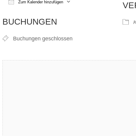
Zum Kalender hinzufügen
VE
ICS herunterladen
Google Kalender
iCalendar
Office 365
Outlook Live
BUCHUNGEN
Buchungen geschlossen