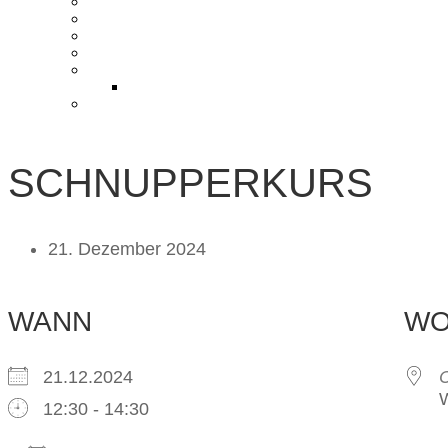
KONTAKT UND ANFAHRT
BLOG
PRESSE & CHARITY
JOBS
KOOPERATIONEN
PARTNER WERDEN
FAQ
SCHNUPPERKURS
21. Dezember 2024
WANN
W
21.12.2024
W
12:30 - 14:30