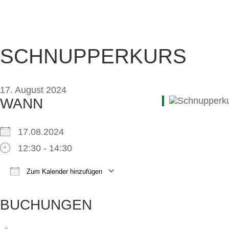
PRESSE & CHARITY
JOBS
KOOPERATIONEN
PARTNER WERDEN
FAQ
SCHNUPPERKURS
17. August 2024
WANN
17.08.2024
12:30 - 14:30
Zum Kalender hinzufügen
ICS herunterladen
Google Kalender
iCalendar
Office 365
Outlook Live
BUCHUNGEN