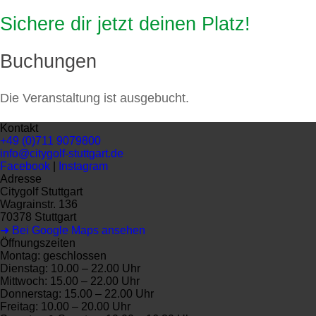
Sichere dir jetzt deinen Platz!
Buchungen
Die Veranstaltung ist ausgebucht.
Kontakt
+49 (0)711 9079800
info@citygolf-stuttgart.de
Facebook
|
Instagram
Adresse
Citygolf Stuttgart
Wagrainstr. 136
70378 Stuttgart
➜ Bei Google Maps ansehen
Öffnungszeiten
Montag: geschlossen
Dienstag: 10.00 – 22.00 Uhr
Mittwoch: 15.00 – 22.00 Uhr
Donnerstag: 15.00 – 22.00 Uhr
Freitag: 10.00 – 20.00 Uhr