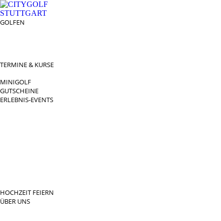
GOLFEN
DRIVING RANGE & CO
PREISÜBERSICHT
MITGLIEDSCHAFTEN
GOLFPARTNER
TERMINE & KURSE
GOLFKURSE
MINIGOLF
GUTSCHEINE
ERLEBNIS-EVENTS
PRIVATE FEIERN
FAMILIENFEST
JUNGGESELLENABSCHIED
KINDERGEBURTSTAG
BUSINESS EVENTS
TEAMEVENT
TAGUNG
SOMMERFEST
WEIHNACHTSFEIER
BEWERTUNGEN
HOCHZEIT FEIERN
ÜBER UNS
KONTAKT UND ANFAHRT
BLOG