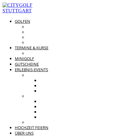
GOLFEN
DRIVING RANGE & CO
PREISÜBERSICHT
MITGLIEDSCHAFTEN
GOLFPARTNER
TERMINE & KURSE
GOLFKURSE
MINIGOLF
GUTSCHEINE
ERLEBNIS-EVENTS
PRIVATE FEIERN
FAMILIENFEST
JUNGGESELLENABSCHIED
KINDERGEBURTSTAG
BUSINESS EVENTS
TEAMEVENT
TAGUNG
SOMMERFEST
WEIHNACHTSFEIER
BEWERTUNGEN
HOCHZEIT FEIERN
ÜBER UNS