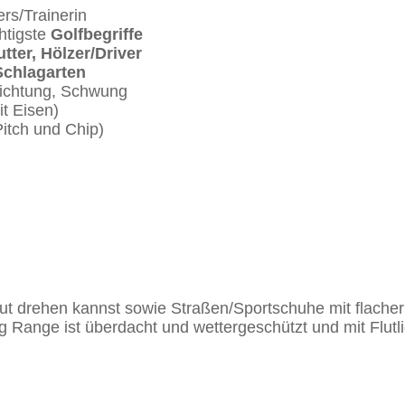
rs/Trainerin
htigste
Golfbegriffe
utter, Hölzer/Driver
Schlagarten
richtung, Schwung
t Eisen)
itch und Chip)
 gut drehen kannst sowie Straßen/Sportschuhe mit flache
ing Range ist überdacht und wettergeschützt und mit Flut