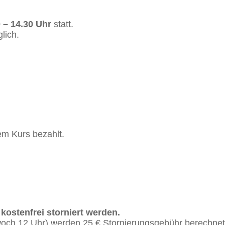
 – 14.30 Uhr
statt.
lich.
m Kurs bezahlt.
ostenfrei storniert werden.
woch 12 Uhr) werden 25 € Stornierungsgebühr berechnet. 