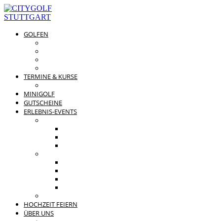
GOLFEN
DRIVING RANGE & CO
PREISÜBERSICHT
MITGLIEDSCHAFTEN
GOLFPARTNER
TERMINE & KURSE
GOLFKURSE
MINIGOLF
GUTSCHEINE
ERLEBNIS-EVENTS
PRIVATE FEIERN
FAMILIENFEST
JUNGGESELLENABSCHIED
KINDERGEBURTSTAG
BUSINESS EVENTS
TEAMEVENT
TAGUNG
SOMMERFEST
WEIHNACHTSFEIER
BEWERTUNGEN
HOCHZEIT FEIERN
ÜBER UNS