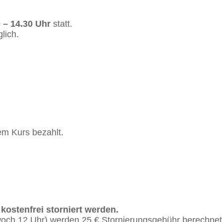
 – 14.30 Uhr
statt.
lich.
m Kurs bezahlt.
ostenfrei storniert werden.
woch 12 Uhr) werden 25 € Stornierungsgebühr berechnet. 