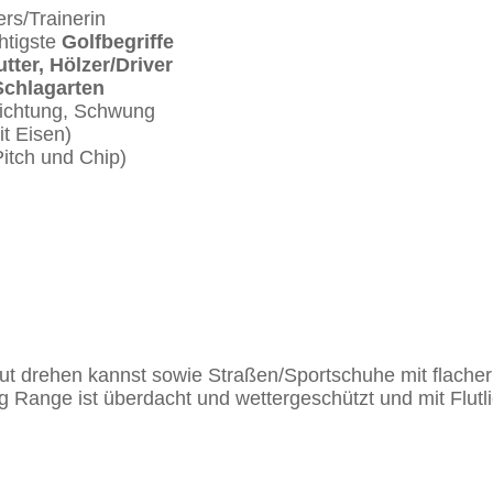
rs/Trainerin
htigste
Golfbegriffe
utter, Hölzer/Driver
Schlagarten
richtung, Schwung
t Eisen)
itch und Chip)
 gut drehen kannst sowie Straßen/Sportschuhe mit flache
ing Range ist überdacht und wettergeschützt und mit Flut