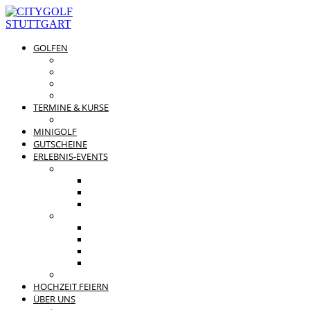
GOLFEN
DRIVING RANGE & CO
PREISÜBERSICHT
MITGLIEDSCHAFTEN
GOLFPARTNER
TERMINE & KURSE
GOLFKURSE
MINIGOLF
GUTSCHEINE
ERLEBNIS-EVENTS
PRIVATE FEIERN
FAMILIENFEST
JUNGGESELLENABSCHIED
KINDERGEBURTSTAG
BUSINESS EVENTS
TEAMEVENT
TAGUNG
SOMMERFEST
WEIHNACHTSFEIER
BEWERTUNGEN
HOCHZEIT FEIERN
ÜBER UNS