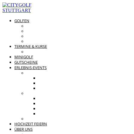
GOLFEN
DRIVING RANGE & CO
PREISÜBERSICHT
MITGLIEDSCHAFTEN
GOLFPARTNER
TERMINE & KURSE
GOLFKURSE
MINIGOLF
GUTSCHEINE
ERLEBNIS-EVENTS
PRIVATE FEIERN
FAMILIENFEST
JUNGGESELLENABSCHIED
KINDERGEBURTSTAG
BUSINESS EVENTS
TEAMEVENT
TAGUNG
SOMMERFEST
WEIHNACHTSFEIER
BEWERTUNGEN
HOCHZEIT FEIERN
ÜBER UNS