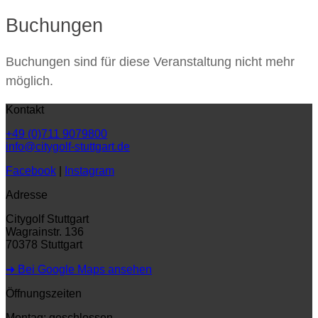
Buchungen
Buchungen sind für diese Veranstaltung nicht mehr
möglich.
Kontakt
+49 (0)711 9079800
info@citygolf-stuttgart.de
Facebook
|
Instagram
Adresse
Citygolf Stuttgart
Wagrainstr. 136
70378 Stuttgart
➜ Bei Google Maps ansehen
Öffnungszeiten
Montag: geschlossen