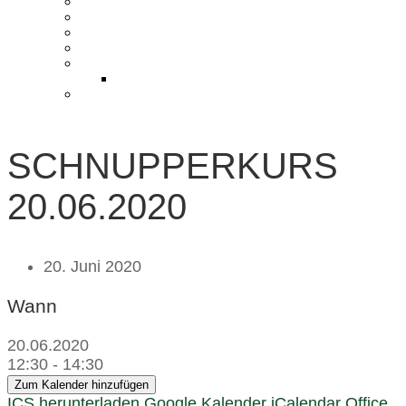
KONTAKT UND ANFAHRT
BLOG
PRESSE & CHARITY
JOBS
KOOPERATIONEN
PARTNER WERDEN
FAQ
SCHNUPPERKURS
20.06.2020
20. Juni 2020
Wann
20.06.2020
12:30 - 14:30
Zum Kalender hinzufügen
ICS herunterladen
Google Kalender
iCalendar
Office