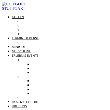
GOLFEN
DRIVING RANGE & CO
PREISÜBERSICHT
MITGLIEDSCHAFTEN
GOLFPARTNER
TERMINE & KURSE
GOLFKURSE
MINIGOLF
GUTSCHEINE
ERLEBNIS-EVENTS
PRIVATE FEIERN
FAMILIENFEST
JUNGGESELLENABSCHIED
KINDERGEBURTSTAG
BUSINESS EVENTS
TEAMEVENT
TAGUNG
SOMMERFEST
WEIHNACHTSFEIER
BEWERTUNGEN
HOCHZEIT FEIERN
ÜBER UNS