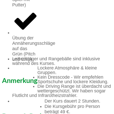
Putter)
Übung der
Annäherungsschläge
auf das
Grün (Pitch
Leihschläger und Rangebälle sind inklusive
und Chip)
während des Kurses.
Lockere Atmosphäre & kleine
Gruppen.
Kein Dresscode - Wir empfehlen
Anmerkung
Sportschuhe und lockere Kleidung.
Die Driving Range ist überdacht und
wettergeschützt. Wir haben sogar
Flutlicht und Infrarotheizstrahler.
Der Kurs dauert 2 Stunden.
Die Kursgebühr pro Person
beträgt 49 €.