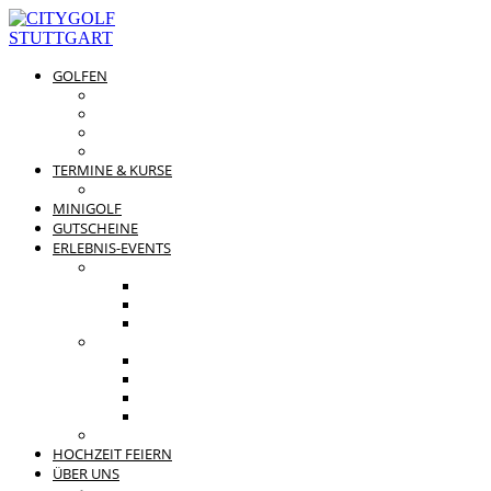
GOLFEN
DRIVING RANGE & CO
PREISÜBERSICHT
MITGLIEDSCHAFTEN
GOLFPARTNER
TERMINE & KURSE
GOLFKURSE
MINIGOLF
GUTSCHEINE
ERLEBNIS-EVENTS
PRIVATE FEIERN
FAMILIENFEST
JUNGGESELLENABSCHIED
KINDERGEBURTSTAG
BUSINESS EVENTS
TEAMEVENT
TAGUNG
SOMMERFEST
WEIHNACHTSFEIER
BEWERTUNGEN
HOCHZEIT FEIERN
ÜBER UNS