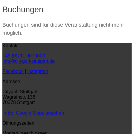
Buchungen
Buchungen sind für diese Veranstaltung nicht mehr
möglich.
Kontakt
+49 (0)711 9079800
info@citygolf-stuttgart.de
Facebook
|
Instagram
Adresse
Citygolf Stuttgart
Wagrainstr. 136
70378 Stuttgart
➜ Bei Google Maps ansehen
Öffnungszeiten
Montag: geschlossen