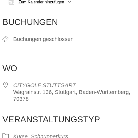
Zum Kalender hinzufügen
ICS herunterladen
Google Kalender
iCalendar
Office 365
Outlook Live
BUCHUNGEN
Buchungen geschlossen
WO
CITYGOLF STUTTGART
Wagrainstr. 136, Stuttgart, Baden-Württemberg,
70378
VERANSTALTUNGSTYP
Kurse
Schnupperkurs