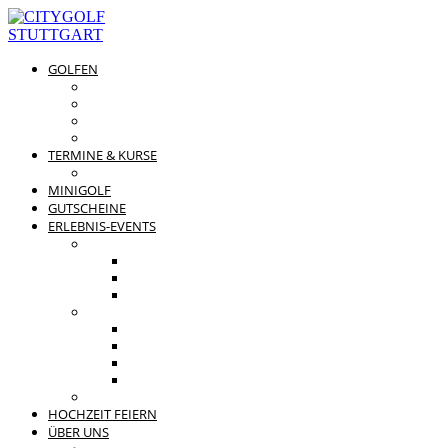
GOLFEN
DRIVING RANGE & CO
PREISÜBERSICHT
MITGLIEDSCHAFTEN
GOLFPARTNER
TERMINE & KURSE
GOLFKURSE
MINIGOLF
GUTSCHEINE
ERLEBNIS-EVENTS
PRIVATE FEIERN
FAMILIENFEST
JUNGGESELLENABSCHIED
KINDERGEBURTSTAG
BUSINESS EVENTS
TEAMEVENT
TAGUNG
SOMMERFEST
WEIHNACHTSFEIER
BEWERTUNGEN
HOCHZEIT FEIERN
ÜBER UNS