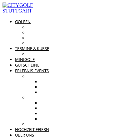
GOLFEN
DRIVING RANGE & CO
PREISÜBERSICHT
MITGLIEDSCHAFTEN
GOLFPARTNER
TERMINE & KURSE
GOLFKURSE
MINIGOLF
GUTSCHEINE
ERLEBNIS-EVENTS
PRIVATE FEIERN
FAMILIENFEST
JUNGGESELLENABSCHIED
KINDERGEBURTSTAG
BUSINESS EVENTS
TEAMEVENT
TAGUNG
SOMMERFEST
WEIHNACHTSFEIER
BEWERTUNGEN
HOCHZEIT FEIERN
ÜBER UNS