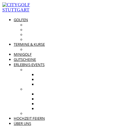
GOLFEN
DRIVING RANGE & CO
PREISÜBERSICHT
MITGLIEDSCHAFTEN
GOLFPARTNER
TERMINE & KURSE
GOLFKURSE
MINIGOLF
GUTSCHEINE
ERLEBNIS-EVENTS
PRIVATE FEIERN
FAMILIENFEST
JUNGGESELLENABSCHIED
KINDERGEBURTSTAG
BUSINESS EVENTS
TEAMEVENT
TAGUNG
SOMMERFEST
WEIHNACHTSFEIER
BEWERTUNGEN
HOCHZEIT FEIERN
ÜBER UNS