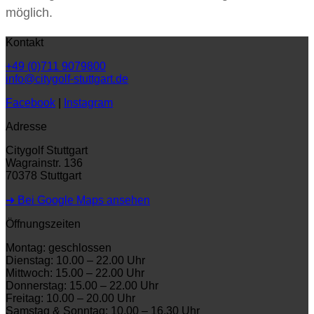
möglich.
Kontakt
+49 (0)711 9079800
info@citygolf-stuttgart.de
Facebook
|
Instagram
Adresse
Citygolf Stuttgart
Wagrainstr. 136
70378 Stuttgart
➜ Bei Google Maps ansehen
Öffnungszeiten
Montag: geschlossen
Dienstag: 10.00 – 22.00 Uhr
Mittwoch: 15.00 – 22.00 Uhr
Donnerstag: 15.00 – 22.00 Uhr
Freitag: 10.00 – 20.00 Uhr
Samstag & Sonntag: 10.00 – 16.30 Uhr