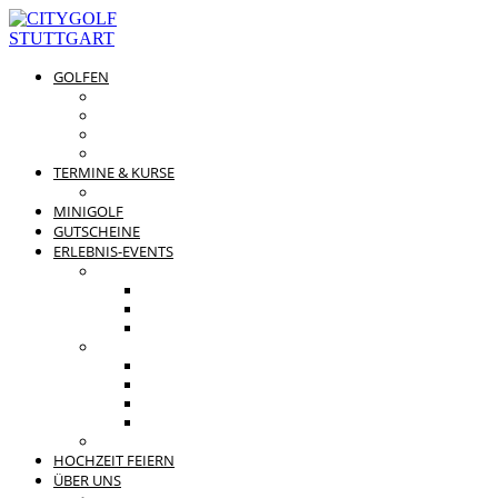
GOLFEN
DRIVING RANGE & CO
PREISÜBERSICHT
MITGLIEDSCHAFTEN
GOLFPARTNER
TERMINE & KURSE
GOLFKURSE
MINIGOLF
GUTSCHEINE
ERLEBNIS-EVENTS
PRIVATE FEIERN
FAMILIENFEST
JUNGGESELLENABSCHIED
KINDERGEBURTSTAG
BUSINESS EVENTS
TEAMEVENT
TAGUNG
SOMMERFEST
WEIHNACHTSFEIER
BEWERTUNGEN
HOCHZEIT FEIERN
ÜBER UNS