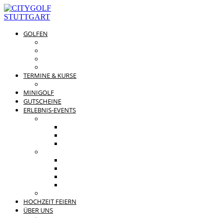
GOLFEN
DRIVING RANGE & CO
PREISÜBERSICHT
MITGLIEDSCHAFTEN
GOLFPARTNER
TERMINE & KURSE
GOLFKURSE
MINIGOLF
GUTSCHEINE
ERLEBNIS-EVENTS
PRIVATE FEIERN
FAMILIENFEST
JUNGGESELLENABSCHIED
KINDERGEBURTSTAG
BUSINESS EVENTS
TEAMEVENT
TAGUNG
SOMMERFEST
WEIHNACHTSFEIER
BEWERTUNGEN
HOCHZEIT FEIERN
ÜBER UNS