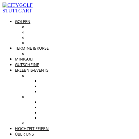
GOLFEN
DRIVING RANGE & CO
PREISÜBERSICHT
MITGLIEDSCHAFTEN
GOLFPARTNER
TERMINE & KURSE
GOLFKURSE
MINIGOLF
GUTSCHEINE
ERLEBNIS-EVENTS
PRIVATE FEIERN
FAMILIENFEST
JUNGGESELLENABSCHIED
KINDERGEBURTSTAG
BUSINESS EVENTS
TEAMEVENT
TAGUNG
SOMMERFEST
WEIHNACHTSFEIER
BEWERTUNGEN
HOCHZEIT FEIERN
ÜBER UNS