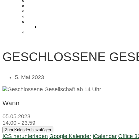
KONTAKT UND ANFAHRT
BLOG
PRESSE & CHARITY
JOBS
KOOPERATIONEN
PARTNER WERDEN
FAQ
GESCHLOSSENE GESE
5. Mai 2023
Wann
05.05.2023
14:00 - 23:59
Zum Kalender hinzufügen
ICS herunterladen
Google Kalender
iCalendar
Office 3