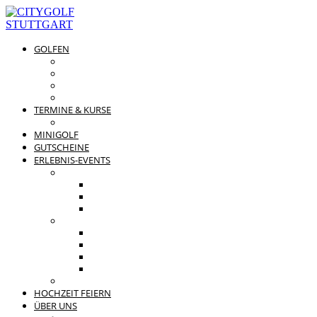
GOLFEN
DRIVING RANGE & CO
PREISÜBERSICHT
MITGLIEDSCHAFTEN
GOLFPARTNER
TERMINE & KURSE
GOLFKURSE
MINIGOLF
GUTSCHEINE
ERLEBNIS-EVENTS
PRIVATE FEIERN
FAMILIENFEST
JUNGGESELLENABSCHIED
KINDERGEBURTSTAG
BUSINESS EVENTS
TEAMEVENT
TAGUNG
SOMMERFEST
WEIHNACHTSFEIER
BEWERTUNGEN
HOCHZEIT FEIERN
ÜBER UNS