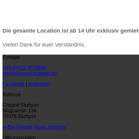
Die gesamte Location ist ab 14 Uhr exklusiv gemiet
Vielen Dank für euer Verständnis.
Kontakt
+49 (0)711 9079800
info@citygolf-stuttgart.de
Facebook
|
Instagram
Adresse
Citygolf Stuttgart
Wagrainstr. 136
70378 Stuttgart
➜ Bei Google Maps ansehen
Öffnungszeiten