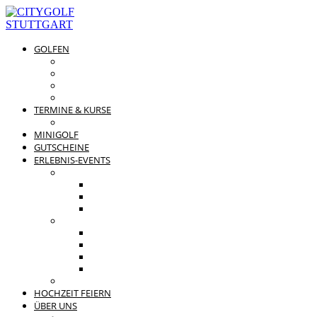
GOLFEN
DRIVING RANGE & CO
PREISÜBERSICHT
MITGLIEDSCHAFTEN
GOLFPARTNER
TERMINE & KURSE
GOLFKURSE
MINIGOLF
GUTSCHEINE
ERLEBNIS-EVENTS
PRIVATE FEIERN
FAMILIENFEST
JUNGGESELLENABSCHIED
KINDERGEBURTSTAG
BUSINESS EVENTS
TEAMEVENT
TAGUNG
SOMMERFEST
WEIHNACHTSFEIER
BEWERTUNGEN
HOCHZEIT FEIERN
ÜBER UNS