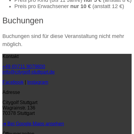
Preis pro Erwachsener
nur 10 €
(anstatt 12 €)
Buchungen
Buchungen sind für diese Veranstaltung nicht mehr
möglich.
Kontakt
+49 (0)711 9079800
info@citygolf-stuttgart.de
Facebook
|
Instagram
Adresse
Citygolf Stuttgart
Wagrainstr. 136
70378 Stuttgart
➜ Bei Google Maps ansehen
Öffnungszeiten