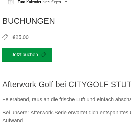
Zum Kalender hinzufügen
ICS herunterladen
Google Kalender
iCalendar
Office 365
Outlook Live
BUCHUNGEN
€25,00
Jetzt buchen
Afterwork Golf bei CITYGOLF ST
Feierabend, raus an die frische Luft und einfach abscha
Bei unserer Afterwork-Serie erwartet dich entspannte
Aufwand.