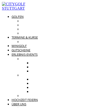
GOLFEN
DRIVING RANGE & CO
PREISÜBERSICHT
MITGLIEDSCHAFTEN
GOLFPARTNER
TERMINE & KURSE
GOLFKURSE
MINIGOLF
GUTSCHEINE
ERLEBNIS-EVENTS
PRIVATE FEIERN
FAMILIENFEST
JUNGGESELLENABSCHIED
KINDERGEBURTSTAG
BUSINESS EVENTS
TEAMEVENT
TAGUNG
SOMMERFEST
WEIHNACHTSFEIER
BEWERTUNGEN
HOCHZEIT FEIERN
ÜBER UNS