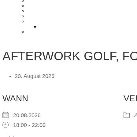
KONTAKT UND ANFAHRT
BLOG
PRESSE & CHARITY
JOBS
KOOPERATIONEN
PARTNER WERDEN
FAQ
AFTERWORK GOLF, FO
20. August 2026
WANN
VE
20.08.2026
A
18:00 - 22:00