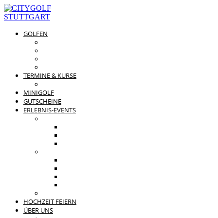
GOLFEN
DRIVING RANGE & CO
PREISÜBERSICHT
MITGLIEDSCHAFTEN
GOLFPARTNER
TERMINE & KURSE
GOLFKURSE
MINIGOLF
GUTSCHEINE
ERLEBNIS-EVENTS
PRIVATE FEIERN
FAMILIENFEST
JUNGGESELLENABSCHIED
KINDERGEBURTSTAG
BUSINESS EVENTS
TEAMEVENT
TAGUNG
SOMMERFEST
WEIHNACHTSFEIER
BEWERTUNGEN
HOCHZEIT FEIERN
ÜBER UNS