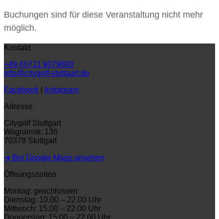
Buchungen sind für diese Veranstaltung nicht mehr
möglich.
Kontakt
+49 (0)711 9079800
info@citygolf-stuttgart.de
Facebook
|
Instagram
Adresse
Citygolf Stuttgart
Wagrainstr. 136
70378 Stuttgart
➜ Bei Google Maps ansehen
Öffnungszeiten
Montag: geschlossen
Dienstag: 10.00 – 22.00 Uhr
Mittwoch: 15.00 – 22.00 Uhr
Donnerstag: 15.00 – 22.00 Uhr